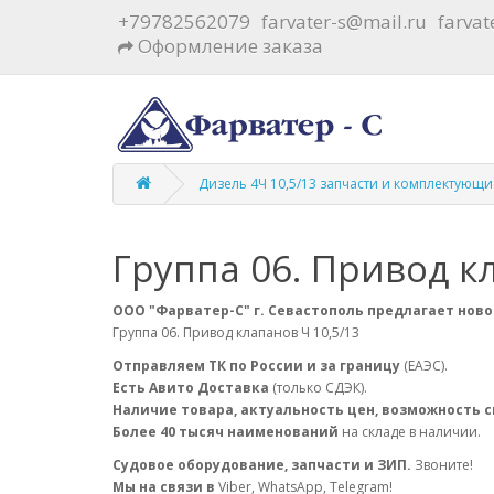
+79782562079
farvater-s@mail.ru
farva
Оформление заказа
Дизель 4Ч 10,5/13 запчасти и комплектующи
Группа 06. Привод к
ООО "Фарватер-С" г. Севастополь предлагает ново
Группа 06. Привод клапанов Ч 10,5/13
Отправляем ТК по России и за границу
(ЕАЭС).
Есть Авито Доставка
(только СДЭК).
Наличие товара, актуальность цен, возможность 
Более 40 тысяч наименований
на складе в наличии.
Судовое оборудование, запчасти и ЗИП.
Звоните!
Мы на связи в
Viber, WhatsApp, Telegram!