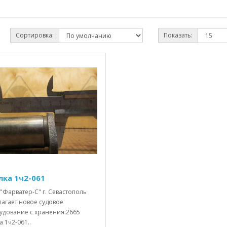
Сортировка:
Показать:
лка 1ч2-061
"Фарватер-С" г. Севастополь
лагает новое судовое
удование с хранения:2665
а 1ч2-061..