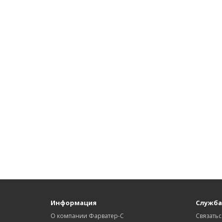
Информация
Служба
О компании Фарватер-С
Связатьс