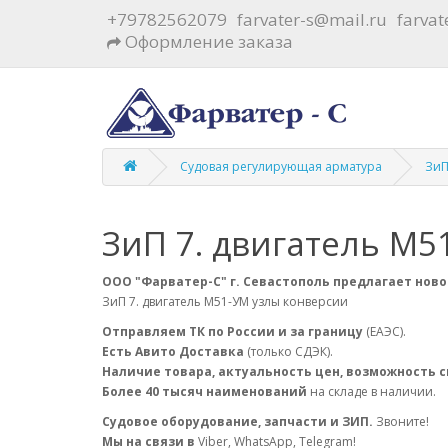
+79782562079
farvater-s@mail.ru
farva
Оформление заказа
Судовая регулирующая арматура
ЗиП
ЗиП 7. двигатель М5
ООО "Фарватер-С" г. Севастополь предлагает ново
ЗиП 7. двигатель М51-УМ узлы конверсии
Отправляем ТК по России и за границу
(ЕАЭС).
Есть Авито Доставка
(только СДЭК).
Наличие товара, актуальность цен, возможность 
Более 40 тысяч наименований
на складе в наличии.
Судовое оборудование, запчасти и ЗИП.
Звоните!
Мы на связи в
Viber, WhatsApp, Telegram!