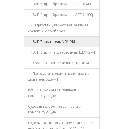
- ЗиП 5. преобразователь АТТ-8-400
- ЗиП 6. преобразователь АТТ-2-400р
- Радиостанция Судовая Р-608-Н в
составе 2-х приборов
- ЗиП 7. двигатель М51-УМ
- ЗиП 8. шпиль швартовный ШЭР-27-1
- Комплект ЗиП к системе "Бронза"
- Прокладки головки цилиндра на
двигатель УД2-М1
Руль-63 1625043 СП запчасти и
комплектующие
Судовая телефония запчасти и
комплектующие
Судовые контрольно-измерительные
приборы и автоматика (КИП и А)