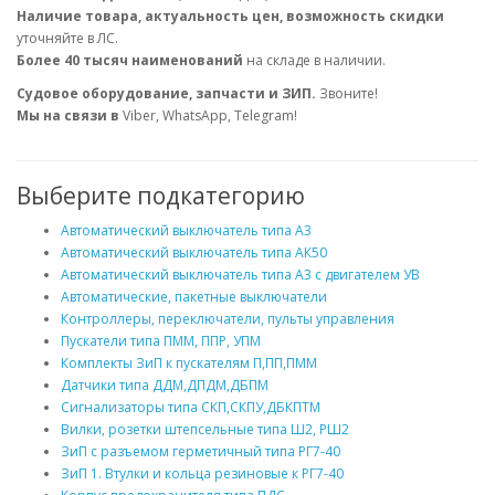
Наличие товара, актуальность цен, возможность скидки
уточняйте в ЛС.
Более 40 тысяч наименований
на складе в наличии.
Судовое оборудование, запчасти и ЗИП.
Звоните!
Мы на связи в
Viber, WhatsApp, Telegram!
Выберите подкатегорию
Автоматический выключатель типа А3
Автоматический выключатель типа АК50
Автоматический выключатель типа А3 с двигателем УВ
Автоматические, пакетные выключатели
Контроллеры, переключатели, пульты управления
Пускатели типа ПММ, ППР, УПМ
Комплекты ЗиП к пускателям П,ПП,ПММ
Датчики типа ДДМ,ДПДМ,ДБПМ
Сигнализаторы типа СКП,СКПУ,ДБКПТМ
Вилки, розетки штепсельные типа Ш2, РШ2
ЗиП с разъемом герметичный типа РГ7-40
ЗиП 1. Втулки и кольца резиновые к РГ7-40