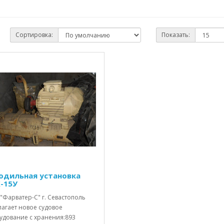
Сортировка:
Показать:
одильная установка
-15У
"Фарватер-С" г. Севастополь
лагает новое судовое
удование с хранения:893