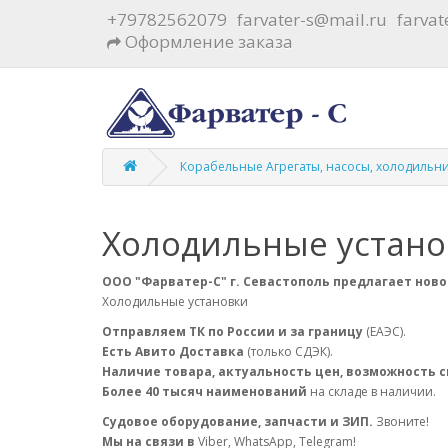
+79782562079
farvater-s@mail.ru
farva
Оформление заказа
Корабельные Агрегаты, насосы, холодильн
Холодильные устано
ООО "Фарватер-С" г. Севастополь предлагает ново
Холодильные установки
Отправляем ТК по России и за границу
(ЕАЭС).
Есть Авито Доставка
(только СДЭК).
Наличие товара, актуальность цен, возможность 
Более 40 тысяч наименований
на складе в наличии.
Судовое оборудование, запчасти и ЗИП.
Звоните!
Мы на связи в
Viber, WhatsApp, Telegram!