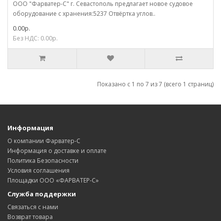
ООО "Фарватер-С" г. Севастополь предлагает новое судовое
оборудование с хранения:5237 Отвёртка углов..
0.00р.
Без НДС: 0.00р.
Показано с 1 по 7 из 7 (всего 1 страниц)
Информация
О компании Фарватер-С
Информация о доставке и оплате
Политика Безопасности
Условия соглашения
Площадки ООО «ФАРВАТЕР-С»
Служба поддержки
Связаться с нами
Возврат товара