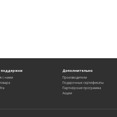
 поддержки
Дополнительно
я с нами
Производители
товара
Подарочные сертификаты
йта
Партнёрская программа
Акции