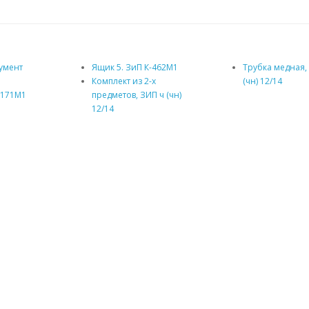
румент
Ящик 5. ЗиП К-462М1
Трубка медная,
Комплект из 2-х
(чн) 12/14
-171М1
предметов, ЗИП ч (чн)
12/14