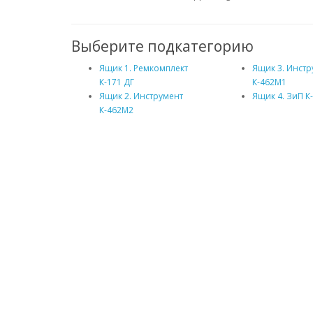
Выберите подкатегорию
Ящик 1. Ремкомплект
Ящик 3. Инст
К-171 ДГ
К-462М1
Ящик 2. Инструмент
Ящик 4. ЗиП К
К-462М2