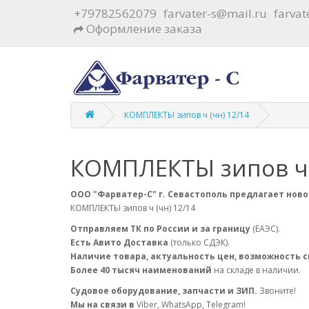
+79782562079
farvater-s@mail.ru
farva
Оформление заказа
КОМПЛЕКТЫ зипов ч (чн) 12/14
КОМПЛЕКТЫ зипов ч 
ООО "Фарватер-С" г. Севастополь предлагает ново
КОМПЛЕКТЫ зипов ч (чн) 12/14
Отправляем ТК по России и за границу
(ЕАЭС).
Есть Авито Доставка
(только СДЭК).
Наличие товара, актуальность цен, возможность 
Более 40 тысяч наименований
на складе в наличии.
Судовое оборудование, запчасти и ЗИП.
Звоните!
Мы на связи в
Viber, WhatsApp, Telegram!