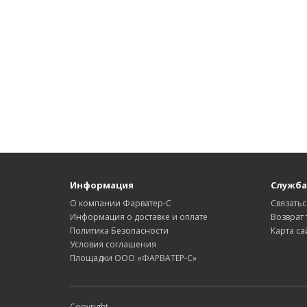
Информация
Служба
О компании Фарватер-С
Связатьс
Информация о доставке и оплате
Возврат 
Политика Безопасности
Карта са
Условия соглашения
Площадки ООО «ФАРВАТЕР-С»
Copyright