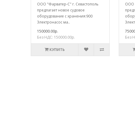
ООО "Фарватер-С" г. Севастополь
ООО 
предлагает новое судовое
пред
оборудование с хранения:900
обор
Электронасос ма..
Элект
150000.00р.
75000
Без НДС: 150000.00р.
Без Н
КУПИТЬ