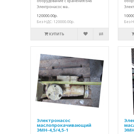
оборудование с хранения:648
обор
Электронасос ма..
Элект
120000.00р.
10000
Без НДС: 120000.00р.
Без Н
КУПИТЬ
Электронасос
Эле
маслопрокачивающий
мас
ЭМН-4,5/4,5-1
ЭМН