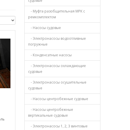
судовые
- Муфта разобщительная МРК с
ремкомплектом
- Насосы судовые
- Электронасосы водоотливные
погружные
- Конденсатные насосы
- Электронасосы охлаждающие
судовые
- Электронасосы осушительные
судовые
- Насосы центробежные судовые
- Насосы центробежные
вертикальные судовые
оль
- Электронасосы 1, 2, 3 винтовые