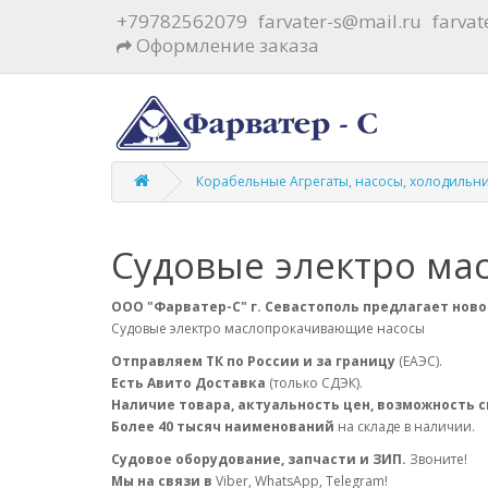
+79782562079
farvater-s@mail.ru
farva
Оформление заказа
Корабельные Агрегаты, насосы, холодильн
Судовые электро м
ООО "Фарватер-С" г. Севастополь предлагает ново
Судовые электро маслопрокачивающие насосы
Отправляем ТК по России и за границу
(ЕАЭС).
Есть Авито Доставка
(только СДЭК).
Наличие товара, актуальность цен, возможность 
Более 40 тысяч наименований
на складе в наличии.
Судовое оборудование, запчасти и ЗИП.
Звоните!
Мы на связи в
Viber, WhatsApp, Telegram!