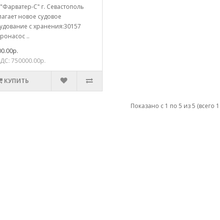
"Фарватер-С" г. Севастополь
лагает новое судовое
удование с хранения:30157
ронасос ..
0.00р.
ДС: 750000.00р.
КУПИТЬ
Показано с 1 по 5 из 5 (всего 