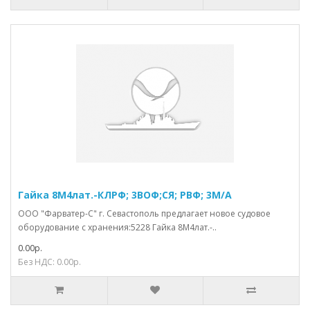
Гайка 8М4лат.-КЛРФ; 3ВОФ;СЯ; РВФ; 3М/А
ООО "Фарватер-С" г. Севастополь предлагает новое судовое
оборудование с хранения:5228 Гайка 8М4лат.-..
0.00р.
Без НДС: 0.00р.