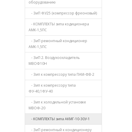
оборудованию
- ЗиП ФУ25 (компрессор фреоновый)
- КОМПЛЕКТЫ зипа кодиционера
АМК-1,5ПС
- ЗиП ремонтный кондиционер
АМК-1,5ПС
- ЗиП 2. Воздухоохладитель
МВОФ10Н
- Зип к компрессору типа ПАМ-ФВ-2
- Зип к компрессору типа
ФУ-40,1ФУ-40
- Зип к холодильной установке
МВОФ-20
- КОМПЛЕКТЫ зипа АКМГ-10-30У-1
- ЗиП ремонтный к кондиционеру