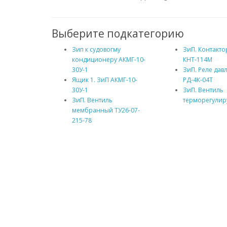
Выберите подкатегорию
Зип к судовогму
ЗиП. Контакто
кондиционеру АКМГ-10-
КНТ-114М
30У-1
ЗиП. Реле дав
Ящик 1. ЗиП АКМГ-10-
РД-4К-04Т
30У-1
ЗиП. Вентиль
ЗиП. Вентиль
терморегули
мембранный ТУ26-07-
215-78