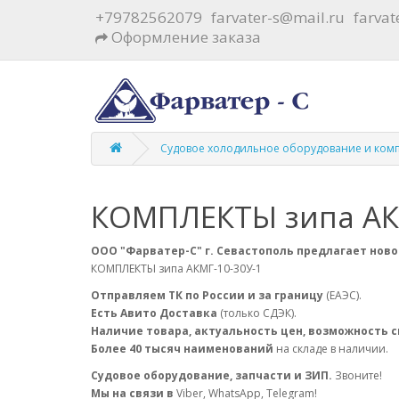
+79782562079
farvater-s@mail.ru
farva
Оформление заказа
Судовое холодильное оборудование и ком
КОМПЛЕКТЫ зипа АКМ
ООО "Фарватер-С" г. Севастополь предлагает ново
КОМПЛЕКТЫ зипа АКМГ-10-30У-1
Отправляем ТК по России и за границу
(ЕАЭС).
Есть Авито Доставка
(только СДЭК).
Наличие товара, актуальность цен, возможность 
Более 40 тысяч наименований
на складе в наличии.
Судовое оборудование, запчасти и ЗИП.
Звоните!
Мы на связи в
Viber, WhatsApp, Telegram!