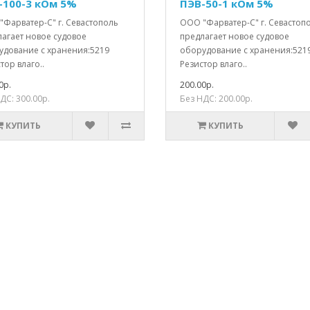
-100-3 кОм 5%
ПЭВ-50-1 кОм 5%
"Фарватер-С" г. Севастополь
ООО "Фарватер-С" г. Севастоп
лагает новое судовое
предлагает новое судовое
удование с хранения:5219
оборудование с хранения:521
тор влаго..
Резистор влаго..
0р.
200.00р.
ДС: 300.00р.
Без НДС: 200.00р.
КУПИТЬ
КУПИТЬ