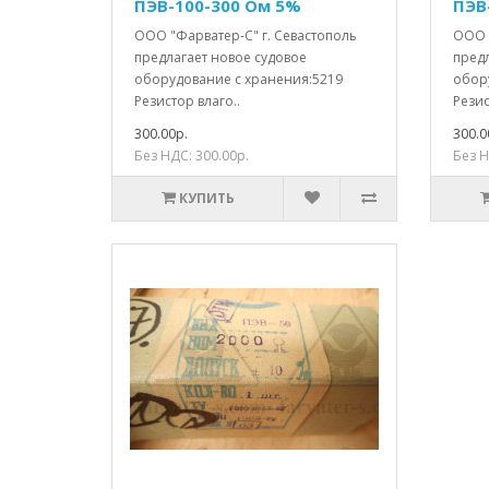
ПЭВ-100-300 Ом 5%
ПЭВ
ООО "Фарватер-С" г. Севастополь
ООО 
предлагает новое судовое
пред
оборудование с хранения:5219
обор
Резистор влаго..
Резис
300.00р.
300.0
Без НДС: 300.00р.
Без Н
КУПИТЬ