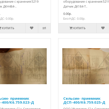
удование с хранения:5219
оборудование с хранения:521
к ДКН484-..
Датчик ДК184-Т..
.
0.00р.
ДС: 0.00р.
Без НДС: 0.00р.
КУПИТЬ
КУПИТЬ
ьсин- приемник
Сельсин- приемник
-400/К6.759.023-Д
ДСП-400/К6.759.025-Д
"Фарватер-С" г. Севастополь
ООО "Фарватер-С" г. Севастоп