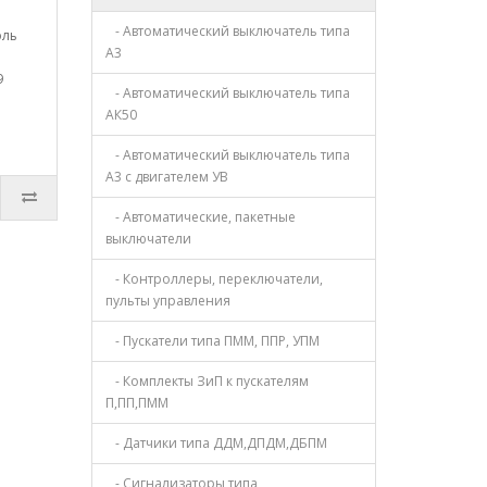
- Автоматический выключатель типа
оль
А3
9
- Автоматический выключатель типа
АК50
- Автоматический выключатель типа
А3 с двигателем УВ
- Автоматические, пакетные
выключатели
- Контроллеры, переключатели,
пульты управления
- Пускатели типа ПММ, ППР, УПМ
- Комплекты ЗиП к пускателям
П,ПП,ПММ
- Датчики типа ДДМ,ДПДМ,ДБПМ
- Сигнализаторы типа