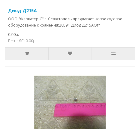
Диод Д215А
ООО "Фарватер-С" г. Севастополь предлагает новое судовое
оборудование с хранения:20591 Диод Д215АОтп..
0.00р.
Без НДС: 0.00р.