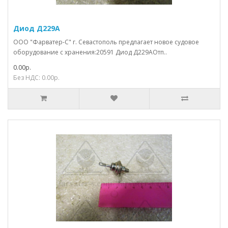
Диод Д229А
ООО "Фарватер-С" г. Севастополь предлагает новое судовое
оборудование с хранения:20591 Диод Д229АОтп..
0.00р.
Без НДС: 0.00р.