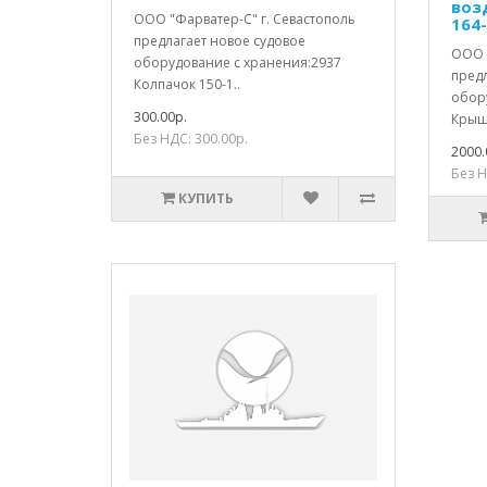
воз
ООО "Фарватер-С" г. Севастополь
164
предлагает новое судовое
ООО 
оборудование с хранения:2937
пред
Колпачок 150-1..
обор
300.00р.
Крышк
Без НДС: 300.00р.
2000.
Без Н
КУПИТЬ