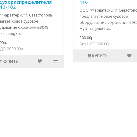
духораспределителя
116
-13-102
ООО "Фарватер-С" г. Севастоп
"Фарватер-С" г. Севастополь
предлагает новое судовое
лагает новое судовое
оборудование с хранения:293
удование с хранения:3048
Муфта сцеплени..
а воздухо..
300.00р.
00р.
Без НДС: 300.00р.
ДС: 2000.00р.
КУПИТЬ
КУПИТЬ