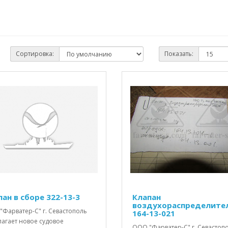
Сортировка:
Показать:
пан в сборе 322-13-3
Клапан
воздухораспределите
"Фарватер-С" г. Севастополь
164-13-021
лагает новое судовое
ООО "Фарватер-С" г. Севастоп