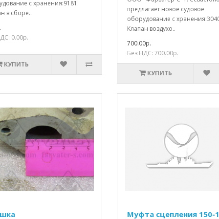
удование с хранения:9181
предлагает новое судовое
н в сборе..
оборудование с хранения:304
.
Клапан воздухо..
ДС: 0.00р.
700.00р.
Без НДС: 700.00р.
КУПИТЬ
КУПИТЬ
шка
Муфта сцепления 150-1