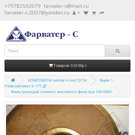
+79782562079
farvater-s@mail.ru
farvater-s.2007@yandex.ru
Товаров: 0 (0.00р.)
КОМПЛЕКТЫ зипов ч (чн) 12/14
Ящик 1.
Ремкомплект К-171 ДГ
Фильтрующий элемент масляного фильтра 100-0063