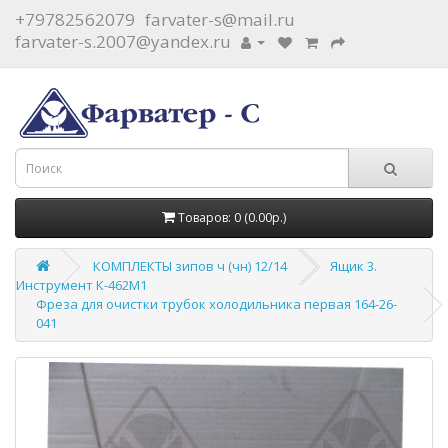
+79782562079
farvater-s@mail.ru
farvater-s.2007@yandex.ru
Товаров: 0 (0.00р.)
КОМПЛЕКТЫ зипов ч (чн) 12/14
Ящик 3.
Инструмент К-462М1
Фреза для очистки трубок холодильника первая 164-26-
041