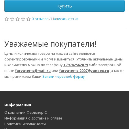
Купить
0 отзывов
/
Написать отзыв
Уважаемые покупатели!
Цены и количество товара на нашем сайте являются
ориентировочными и могут измениться. Уточнить актуальные цены
и количество можно по телефону
+79782562079
либо электронной
почте
farvater-s@mail.ru
или
farvater-s.2007@yandex.ru
,а так же
мы принимаем Ваши
Заявки через веб форму!
Информация
О компании Фарватер-С
Информация о доставке и оплате
Политика Безопасности