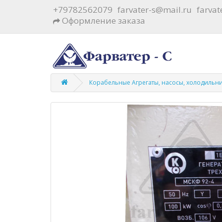
+79782562079
farvater-s@mail.ru
farva
Оформление заказа
Корабельные Агрегаты, насосы, холодильн