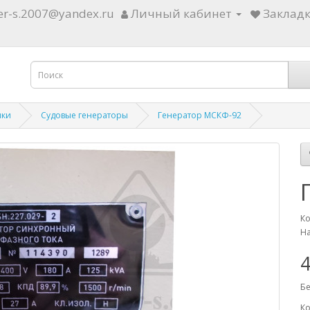
ter-s.2007@yandex.ru
Личный кабинет
Закладк
ики
Судовые генераторы
Генератор МСКФ-92
Ко
На
4
Бе
Ко