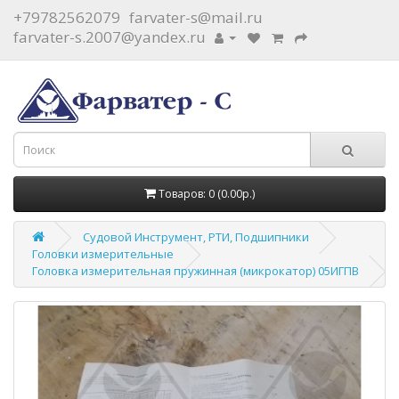
+79782562079
farvater-s@mail.ru
farvater-s.2007@yandex.ru
Товаров: 0 (0.00р.)
Судовой Инструмент, РТИ, Подшипники
Головки измерительные
Головка измерительная пружинная (микрокатор) 05ИГПВ