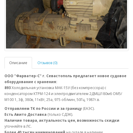
Описание
Отзывов (0)
ООО "Фарватер-С" г. Севастополь предлагает новое судовое
оборудование с хранения:
893
Холодильная установка МАК-15У (без компрессора) с
конденсатором КТРМ-124 и электродвигателем 2ДМШ180м6 ОМ5/
М100 1, 3ф, 380в, 11кВт, 25а, 975 об/мин, 50Гц, 1987г.в.
Отправляем ТК по России и за границу
(ЕАЭС).
Есть Авито Доставка
(только СДЭК).
Наличие товара, актуальность цен, возможность скидки
уточняйте в ЛС.
Более 40 тысяч наименований
на складе в наличии.