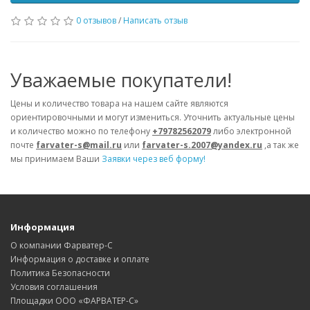
0 отзывов
/
Написать отзыв
Уважаемые покупатели!
Цены и количество товара на нашем сайте являются
ориентировочными и могут измениться. Уточнить актуальные цены
и количество можно по телефону
+79782562079
либо электронной
почте
farvater-s@mail.ru
или
farvater-s.2007@yandex.ru
,а так же
мы принимаем Ваши
Заявки через веб форму!
Информация
О компании Фарватер-С
Информация о доставке и оплате
Политика Безопасности
Условия соглашения
Площадки ООО «ФАРВАТЕР-С»