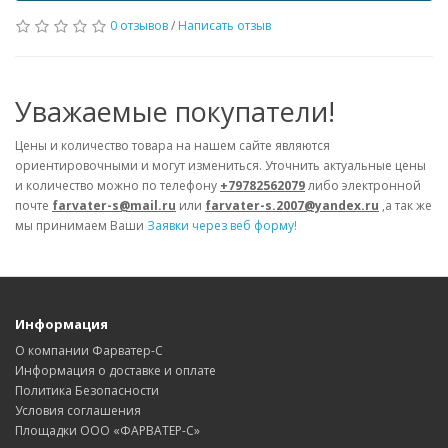
0 отзывов
/
Написать отзыв
Уважаемые покупатели!
Цены и количество товара на нашем сайте являются
ориентировочными и могут измениться. Уточнить актуальные цены
и количество можно по телефону
+79782562079
либо электронной
почте
farvater-s@mail.ru
или
farvater-s.2007@yandex.ru
,а так же
мы принимаем Ваши
Заявки через веб форму!
Информация
О компании Фарватер-С
Информация о доставке и оплате
Политика Безопасности
Условия соглашения
Площадки ООО «ФАРВАТЕР-С»