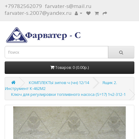
+79782562079
farvater-s@mail.ru
farvater-s.2007@yandex.ru
Товаров: 0 (0.00р.)
КОМПЛЕКТЫ зипов ч (чн) 12/14
Ящик 2.
Инструмент К-462М2
Ключ для регулировки топливного насоса (S=17) 1ч2-312-1