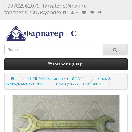
+79782562079
farvater-s@mail.ru
farvater-s.2007@yandex.ru
Товаров: 0 (0.00р.)
КОМПЛЕКТЫ зипов ч (чн) 12/14
Ящик 2.
Инструмент К-462М2
Ключ (S=22х24) 7811-0025