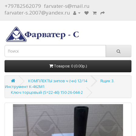
+79782562079
farvater-s@mail.ru
farvater-s.2007@yandex.ru
Товаров: 0 (0.00р.)
КОМПЛЕКТЫ зипов ч (чн) 12/14
Ящик 3.
Инструмент К-462М1
Ключ торцовый (S=22-46) 150-26-044-2