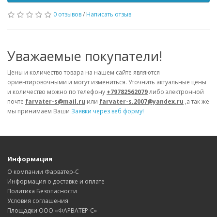
0 отзывов
/
Написать отзыв
Уважаемые покупатели!
Цены и количество товара на нашем сайте являются
ориентировочными и могут измениться. Уточнить актуальные цены
и количество можно по телефону
+79782562079
либо электронной
почте
farvater-s@mail.ru
или
farvater-s.2007@yandex.ru
,а так же
мы принимаем Ваши
Заявки через веб форму!
Информация
О компании Фарватер-С
Информация о доставке и оплате
Политика Безопасности
Условия соглашения
Площадки ООО «ФАРВАТЕР-С»