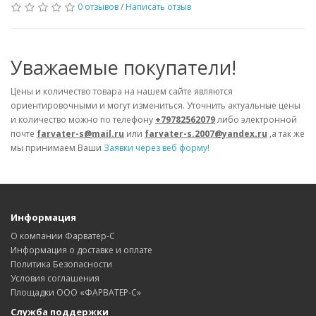
0 отзывов
/
Написать отзыв
Уважаемые покупатели!
Цены и количество товара на нашем сайте являются
ориентировочными и могут измениться. Уточнить актуальные цены
и количество можно по телефону
+79782562079
либо электронной
почте
farvater-s@mail.ru
или
farvater-s.2007@yandex.ru
,а так же
мы принимаем Ваши
Заявки через веб форму!
Информация
О компании Фарватер-С
Информация о доставке и оплате
Политика Безопасности
Условия соглашения
Площадки ООО «ФАРВАТЕР-С»
Служба поддержки