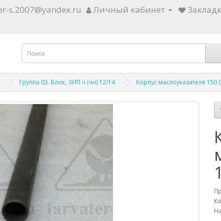
ter-s.2007@yandex.ru
Личный кабинет
Закладк
Группа 03. Блок, ЗИП ч (чн) 12/14
Корпус маслоуказателя 150.
П
Ко
На