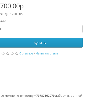
700.00р.
з НДС: 1700.00р.
л-во
Купить
0 отзывов
/
Написать отзыв
ство можно по телефону
+79782562079
либо электронной