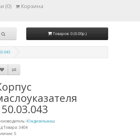
и (0)
Корзина
Товаров: 0 (0.00р.)
03.043
Корпус
маслоуказателя
150.03.043
роизводитель:
Юждизельмаш
д Товара: 3404
личие: 5