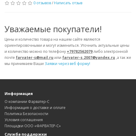
0 отзывов
/
Написать отзыв
Уважаемые покупатели!
Цены и количество товара на нашем сайте являются
ориентировочными и могут измениться. Уточнить актуальные цены
и количество можно по телефону
+79782562079
либо электронной
почте
farvater-s@mail.ru
или
farvater-s.2007@yandex.ru
,а так же
мы принимаем Ваши
Заявки через веб форму!
Информация
О компании Фарватер-С
Информация о доставке и оплате
Политика Безопасности
Условия соглашения
Площадки ООО «ФАРВАТЕР-С»
Служба поддержки