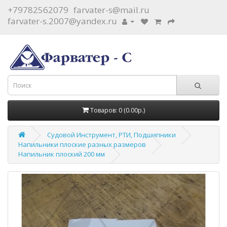
+79782562079
farvater-s@mail.ru
farvater-s.2007@yandex.ru
Товаров: 0 (0.00р.)
Судовой Инструмент, РТИ, Подшипники
Напильники плоские разных размеров
Напильник плоский 200 мм