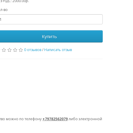
з НДС: 2000.00р.
л-во
Купить
0 отзывов
/
Написать отзыв
ство можно по телефону
+79782562079
либо электронной