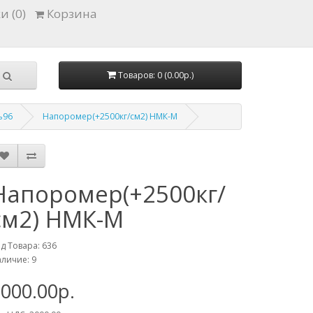
и (0)
Корзина
Товаров: 0 (0.00р.)
ь96
Напоромер(+2500кг/см2) НМК-М
Напоромер(+2500кг/
см2) НМК-М
д Товара: 636
личие: 9
000.00р.