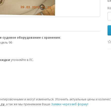
Бе
Ко
е судовое оборудование с хранения:
одель 96
скидки
уточняйте в ЛС.
ентировочными и могут измениться. Уточнить актуальные цены и количе
.ru
,а так же мы принимаем Ваши
Заявки через веб форму!