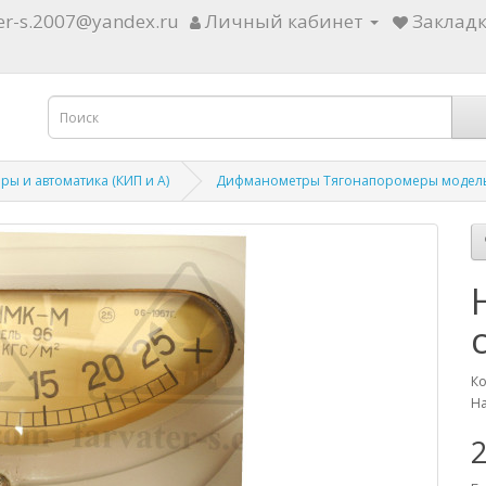
ter-s.2007@yandex.ru
Личный кабинет
Закладк
ы и автоматика (КИП и А)
Дифманометры Тягонапоромеры модел
Ко
На
2