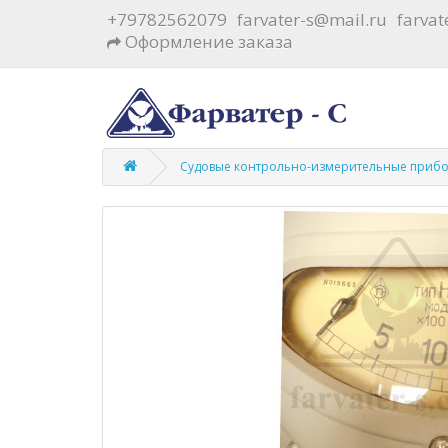
+79782562079
farvater-s@mail.ru
farva
Оформление заказа
Судовые контрольно-измерительные прибор