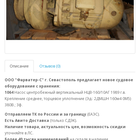
Описание
Отзывов (0)
ООО "Фарватер-С" г. Севастополь предлагает новое судовое
оборудование с хранения:
1064
Насос центробежный вертикальный НЦВ-160/10АГ 1989 г.в.
Крепление среднее, торцевое уплотнение (Эд.: 2ДМШН 160м4 0М5)
380В.; 3ф.
Отправляем ТК по России и за границу
(ЕАЭС).
Есть Авито Доставка
(только СДЭК).
Наличие товара, актуальность цен, возможность скидки
уточняйте в ЛС.
Более 40 тысяч наименований
на складе в наличии.