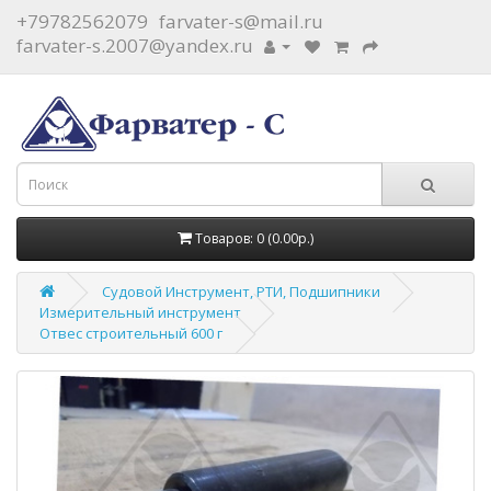
+79782562079
farvater-s@mail.ru
farvater-s.2007@yandex.ru
Товаров: 0 (0.00р.)
Судовой Инструмент, РТИ, Подшипники
Измерительный инструмент
Отвес строительный 600 г