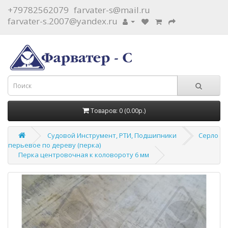
+79782562079
farvater-s@mail.ru
farvater-s.2007@yandex.ru
Товаров: 0 (0.00р.)
Судовой Инструмент, РТИ, Подшипники
Серло
перьевое по дереву (перка)
Перка центровочная к коловороту 6 мм