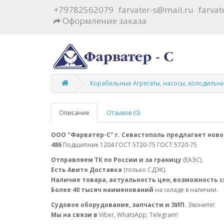
+79782562079
farvater-s@mail.ru
farva
Оформление заказа
Корабельные Агрегаты, насосы, холодильн
Описание
Отзывов (0)
ООО "Фарватер-С" г. Севастополь предлагает ново
486
Подшипник 1204 ГОСТ 5720-75 ГОСТ 5720-75
Отправляем ТК по России и за границу
(ЕАЭС).
Есть Авито Доставка
(только СДЭК).
Наличие товара, актуальность цен, возможность 
Более 40 тысяч наименований
на складе в наличии.
Судовое оборудование, запчасти и ЗИП.
Звоните!
Мы на связи в
Viber, WhatsApp, Telegram!