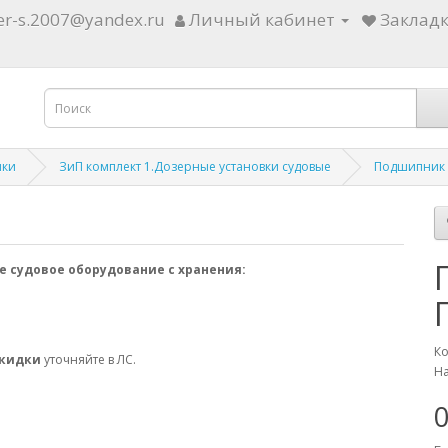
ter-s.2007@yandex.ru
Личный кабинет
Закладк
ики
ЗиП комплект 1.Дозерные установки судовые
Подшипник 
е судовое оборудование с хранения:
Ко
скидки
уточняйте в ЛС.
На
0