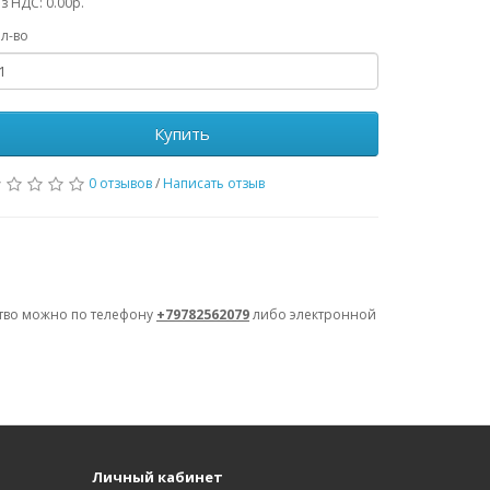
з НДС: 0.00р.
л-во
Купить
0 отзывов
/
Написать отзыв
ство можно по телефону
+79782562079
либо электронной
Личный кабинет