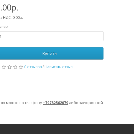
.00р.
з НДС: 0.00р.
л-во
Купить
0 отзывов
/
Написать отзыв
ство можно по телефону
+79782562079
либо электронной