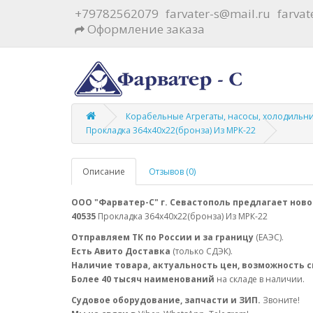
+79782562079
farvater-s@mail.ru
farva
Оформление заказа
Корабельные Агрегаты, насосы, холодильн
Прокладка 364х40х22(бронза) Из МРК-22
Описание
Отзывов (0)
ООО "Фарватер-С" г. Севастополь предлагает ново
40535
Прокладка 364х40х22(бронза) Из МРК-22
Отправляем ТК по России и за границу
(ЕАЭС).
Есть Авито Доставка
(только СДЭК).
Наличие товара, актуальность цен, возможность 
Более 40 тысяч наименований
на складе в наличии.
Судовое оборудование, запчасти и ЗИП.
Звоните!