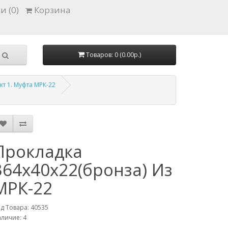
и (0)
Корзина
Товаров: 0 (0.00р.)
т 1. Муфта МРК-22
Прокладка
364х40х22(бронза) Из
МРК-22
д Товара: 40535
личие: 4