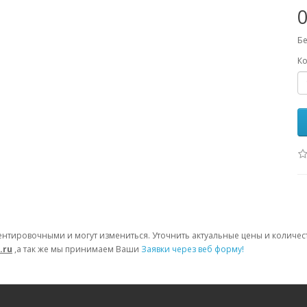
0
Бе
Ко
ентировочными и могут измениться. Уточнить актуальные цены и количе
.ru
,а так же мы принимаем Ваши
Заявки через веб форму!