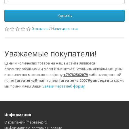
Купить
0 отзывов
/
Написать отзыв
Уважаемые покупатели!
Цены и количество товара на нашем сайте являются
ориентировочными и могут измениться. Уточнить актуальные цены
и количество можно по телефону
+79782562079
либо электронной
почте
farvater-s@mail.ru
или
farvater-s.2007@yandex.ru
,а так же
мы принимаем Ваши
Заявки через веб форму!
Информация
О компании Фарватер-С
Информация о доставке и оплате