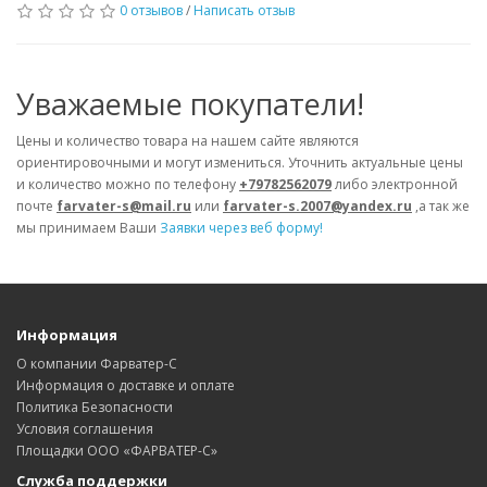
0 отзывов
/
Написать отзыв
Уважаемые покупатели!
Цены и количество товара на нашем сайте являются
ориентировочными и могут измениться. Уточнить актуальные цены
и количество можно по телефону
+79782562079
либо электронной
почте
farvater-s@mail.ru
или
farvater-s.2007@yandex.ru
,а так же
мы принимаем Ваши
Заявки через веб форму!
Информация
О компании Фарватер-С
Информация о доставке и оплате
Политика Безопасности
Условия соглашения
Площадки ООО «ФАРВАТЕР-С»
Служба поддержки