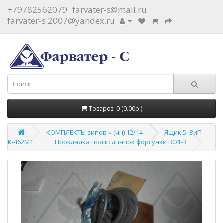
+79782562079
farvater-s@mail.ru
farvater-s.2007@yandex.ru
Товаров: 0 (0.00р.)
КОМПЛЕКТЫ зипов ч (чн) 12/14
Ящик 5. ЗиП
К-462М1
Прокладка под колпачок форсунки ВО1-3