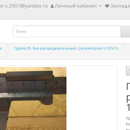
ter-s.2007@yandex.ru
Личный кабинет
Закладк
е
Группа 05. Вал распределительный с регулятором Ч 10,5/13
П
Ко
На