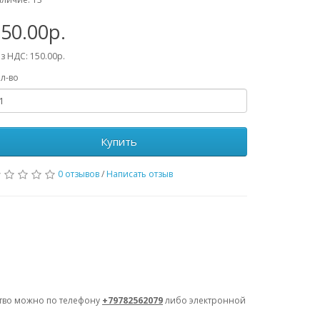
50.00р.
з НДС: 150.00р.
л-во
Купить
0 отзывов
/
Написать отзыв
ство можно по телефону
+79782562079
либо электронной