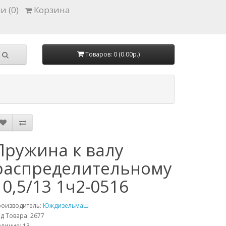
и (0)
Корзина
Товаров: 0 (0.00р.)
Пружина к валу
распределительному
10,5/13 1ч2-0516
роизводитель:
Юждизельмаш
д Товара: 2677
личие: 13