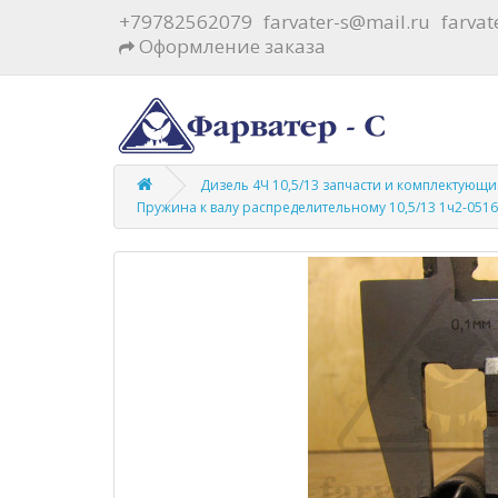
+79782562079
farvater-s@mail.ru
farva
Оформление заказа
Дизель 4Ч 10,5/13 запчасти и комплектующи
Пружина к валу распределительному 10,5/13 1ч2-0516