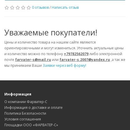
0 отзывов
/
Написать отзыв
Уважаемые покупатели!
Цены и количество товара на нашем сайте являются
ориентировочными и могут измениться. Уточнить актуальные цены
и количество можно по телефону
+79782562079
либо электронной
почте
farvater-s@mail.ru
или
farvater-s.2007@yandex.ru
,а так же
мы принимаем Ваши
Заявки через веб форму!
Информация
О компании Фарватер-С
Информация о доставке и оплате
Политика Безопасности
Условия соглашения
Площадки ООО «ФАРВАТЕР-С»