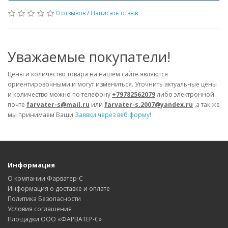
0 отзывов
/
Написать отзыв
Уважаемые покупатели!
Цены и количество товара на нашем сайте являются
ориентировочными и могут измениться. Уточнить актуальные цены
и количество можно по телефону
+79782562079
либо электронной
почте
farvater-s@mail.ru
или
farvater-s.2007@yandex.ru
,а так же
мы принимаем Ваши
Заявки через веб форму!
Информация
О компании Фарватер-С
Информация о доставке и оплате
Политика Безопасности
Условия соглашения
Площадки ООО «ФАРВАТЕР-С»