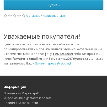
Купить
0 отзывов
/
Написать отзыв
Уважаемые покупатели!
Цены и количество товара на нашем сайте являются
ориентировочными и могут измениться. Уточнить актуальные цены
и количество можно по телефону
+79782562079
либо электронной
почте
farvater-s@mail.ru
или
farvater-s.2007@yandex.ru
,а так же
мы принимаем Ваши
Заявки через веб форму!
Информация
О компании Фарватер-С
Информация о доставке и оплате
Политика Безопасности