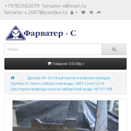
+79782562079
farvater-s@mail.ru
farvater-s.2007@yandex.ru
Товаров: 0 (0.00р.)
Дизель 6Ч 12/14 запчасти и комплектующие
Группа 31. Насос забортной воды, ЗИП ч (чн) 12/14
Шестерня привода насоса забортной воды 167-31.108