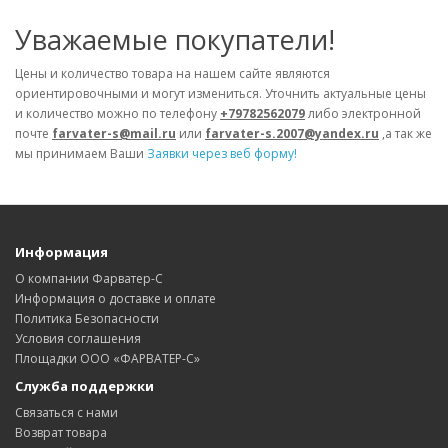
Уважаемые покупатели!
Цены и количество товара на нашем сайте являются
ориентировочными и могут измениться. Уточнить актуальные цены
и количество можно по телефону
+79782562079
либо электронной
почте
farvater-s@mail.ru
или
farvater-s.2007@yandex.ru
,а так же
мы принимаем Ваши
Заявки через веб форму!
Информация
О компании Фарватер-С
Информация о доставке и оплате
Политика Безопасности
Условия соглашения
Площадки ООО «ФАРВАТЕР-С»
Служба поддержки
Связаться с нами
Возврат товара