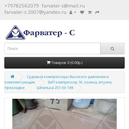
+79782562079
farvater-s@mail.ru
farvater-s.2007@yandex.ru
Товаров: 0 (0.00р.)
Судовые компрессоры Высокого давления и
комплектующие
ЗиП компрессор 1К, колеса, втулки,
прокладки
Шпилька 251-03-149