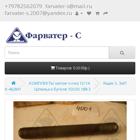
+79782562079
farvater-s@mail.ru
farvater-s.2007@yandex.ru
Товаров: 0 (0.00р.)
КОМПЛЕКТЫ зипов ч (чн) 12/14
Ящик 5. ЗиП
К-462М1
Шпилька бугеля 150.03.188-3