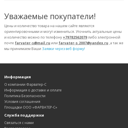
Уважаемые покупатели!
Цены и количество товара на нашем сайте являются
ориентировочными и могут измениться. Уточнить актуальные цены
и количество можно по телефону
+79782562079
либо электронной
почте
farvater-s@mail.ru
или
farvater-s.2007@yandex.ru
,а так же
мы принимаем Ваши
Заявки через веб форму!
Информация
О компании Фарватер-С
Информация о доставке и оплате
Политика Безопасности
Условия соглашения
Площадки ООО «ФАРВАТЕР-С»
Служба поддержки
Связаться с нами