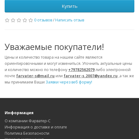
Купить
0 отзывов
/
Написать отзыв
Уважаемые покупатели!
Цены и количество товара на нашем сайте являются
ориентировочными и могут измениться. Уточнить актуальные цены
и количество можно по телефону
+79782562079
либо электронной
почте
farvater-s@mail.ru
или
farvater-s.2007@yandex.ru
,а так же
мы принимаем Ваши
Заявки через веб форму!
Информация
О компании Фарватер-С
Информация о доставке и оплате
Политика Безопасности