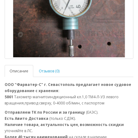
Описание
Отзывов (0)
ООО "Фарватер-С" г. Севастополь предлагает новое судовое
оборудование с хранения:
5861
Тахометр магнитоиндукционный кл.1,0 ТМ4-Л-УЗ левого
вращения,привод сверху, 0-4000 об/мин, с паспортом
Отправляем ТК по России и за границу
(ЕАЭС).
Есть Авито Доставка
(только СДЭК).
Наличие товара, актуальность цен, возможность скидки
уточняйте в ЛС.
Более 40 тысяч наименований
на складе в наличии.