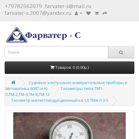
+79782562079
farvater-s@mail.ru
farvater-s.2007@yandex.ru
Товаров: 0 (0.00р.)
Судовые контрольно-измерительные приборы и
автоматика (КИП и А)
Тахометры типа ТМ1-
Л,ТМ-2,ТМ-4,ТМ-8,ТМ-12
Тахометр магнитоиндукционный кл.1,0 ТМ4-Л-УЗ