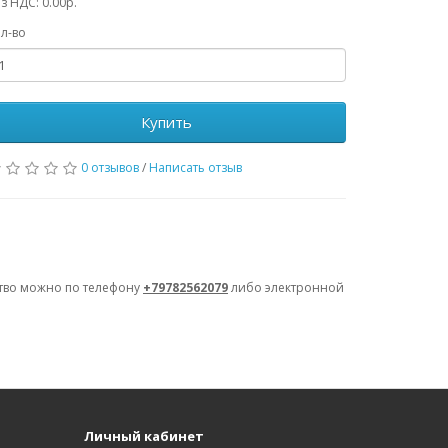
з НДС: 0.00р.
л-во
Купить
0 отзывов
/
Написать отзыв
ство можно по телефону
+79782562079
либо электронной
Личный кабинет