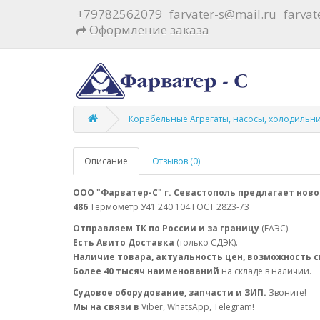
+79782562079
farvater-s@mail.ru
farva
Оформление заказа
Корабельные Агрегаты, насосы, холодильн
Описание
Отзывов (0)
ООО "Фарватер-С" г. Севастополь предлагает ново
486
Термометр У41 240 104 ГОСТ 2823-73
Отправляем ТК по России и за границу
(ЕАЭС).
Есть Авито Доставка
(только СДЭК).
Наличие товара, актуальность цен, возможность 
Более 40 тысяч наименований
на складе в наличии.
Судовое оборудование, запчасти и ЗИП.
Звоните!
Мы на связи в
Viber, WhatsApp, Telegram!