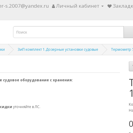
ter-s.2007@yandex.ru
Личный кабинет
Закладк
ики
ЗиП комплект 1.Дозерные установки судовые
Термометр У
е судовое оборудование с хранения:
Ко
скидки
уточняйте в ЛС.
На
0