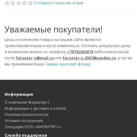
0 отзывов
/
Написать отзыв
Уважаемые покупатели!
Цены и количество товара на нашем сайте являются
ориентировочными и могут измениться. Уточнить актуальные цены
и количество можно по телефону
+79782562079
либо электронной
почте
farvater-s@mail.ru
или
farvater-s.2007@yandex.ru
,а так же
мы принимаем Ваши
Заявки через веб форму!
Информация
О компании Фарватер-С
Информация о доставке и оплате
Политика Безопасности
Условия соглашения
Площадки ООО «ФАРВАТЕР-С»
Служба поддержки