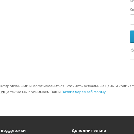
Бе
Ко
ентировочными и могут измениться. Уточнить актуальные цены и количе
.ru
,а так же мы принимаем Ваши
Заявки через веб форму!
 поддержки
Дополнительно