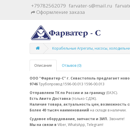
+79782562079
farvater-s@mail.ru
farva
Оформление заказа
Корабельные Агрегаты, насосы, холодильн
Описание
Отзывов (0)
ООО "Фарватер-С" г. Севастополь предлагает ново
9746
Трубопровод 1596-00.013 1596-00.013
Отправляем ТК по России и за границу
(ЕАЭС).
Есть Авито Доставка
(только СДЭК).
Наличие товара, актуальность цен, возможность 
Более 40 тысяч наименований
на складе в наличии.
Судовое оборудование, запчасти и ЗИП.
Звоните!
Мы на связи в
Viber, WhatsApp, Telegram!