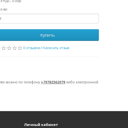
з НДС: 0.00р.
л-во
Купить
0 отзывов
/
Написать отзыв
ство можно по телефону
+79782562079
либо электронной
Личный кабинет