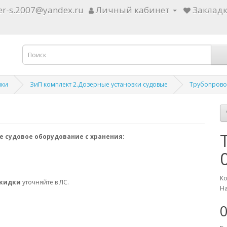
ter-s.2007@yandex.ru
Личный кабинет
Закладк
ики
ЗиП комплект 2.Дозерные установки судовые
Трубопровод
е судовое оборудование с хранения:
Ко
скидки
уточняйте в ЛС.
На
0