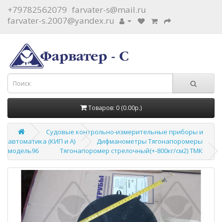
+79782562079
farvater-s@mail.ru
farvater-s.2007@yandex.ru
Товаров: 0 (0.00р.)
Судовые контрольно-измерительные приборы и
автоматика (КИП и А)
Дифманометры Тягонапоромеры
модель96
Тягонапоромер стрелочный(+-800кг/см2) ТМК