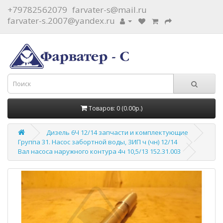
+79782562079
farvater-s@mail.ru
farvater-s.2007@yandex.ru
Товаров: 0 (0.00р.)
Дизель 6Ч 12/14 запчасти и комплектующие
Группа 31. Насос забортной воды, ЗИП ч (чн) 12/14
Вал насоса наружного контура 4ч 10,5/13 152.31.003