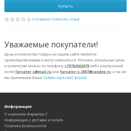
Купить
0 отзывов
/
Написать отзыв
Уважаемые покупатели!
Цены и количество товара на нашем сайте являются
ориентировочными и могут измениться. Уточнить актуальные цены
и количество можно по телефону
+79782562079
либо электронной
почте
farvater-s@mail.ru
или
farvater-s.2007@yandex.ru
,а так же
мы принимаем Ваши
Заявки через веб форму!
Информация
О компании Фарватер-С
Информация о доставке и оплате
Политика Безопасности