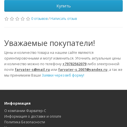
Купить
0 отзывов
/
Написать отзыв
Уважаемые покупатели!
Цены и количество товара на нашем сайте являются
ориентировочными и могут измениться. Уточнить актуальные цены
и количество можно по телефону
+79782562079
либо электронной
почте
farvater-s@mail.ru
или
farvater-s.2007@yandex.ru
,а так же
мы принимаем Ваши
Заявки через веб форму!
Информация
О компании Фарватер-С
Информация о доставке и оплате
Политика Безопасности