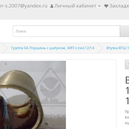
ter-s.2007@yandex.ru
Личный кабинет
Закладк
Группа 04. Поршень с шатуном, ЗИП ч (чн) 12/14
Втулка ВГШ 1
П
Ко
На