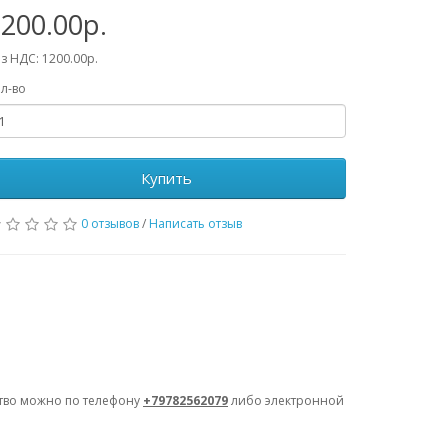
200.00р.
з НДС: 1200.00р.
л-во
Купить
0 отзывов
/
Написать отзыв
ство можно по телефону
+79782562079
либо электронной