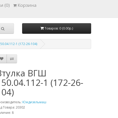
и (0)
Корзина
Товаров: 0 (0.00р.)
50.04.112-1 (172-26-104)
Втулка ВГШ
150.04.112-1 (172-26-
104)
роизводитель:
Юждизельмаш
д Товара: 20302
личие: 8